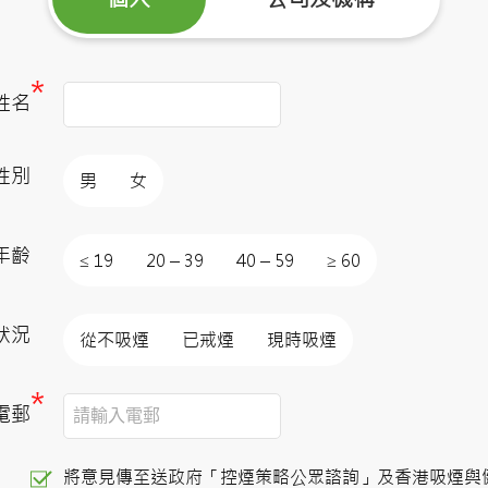
*
姓名
性別
男
女
年齡
≤ 19
20 – 39
40 – 59
≥ 60
狀況
從不吸煙
已戒煙
現時吸煙
*
電郵
將意見傳至送政府「控煙策略公眾諮詢」及香港吸煙與