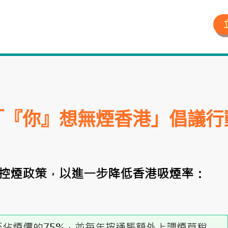
「『你』想無煙香港」倡議行
控煙政策，以進一步降低香港吸煙率：
佔煙價的75%，並每年按通脹額外上調煙草稅