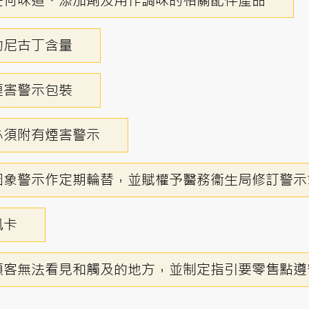
任何味道、添加劑及用作調味的相關配件產品
的尼古丁含量
煙害警示包裝
必須附有煙害警示
圖象警示作定期輪替，並賦權予醫務衞生局修訂警示
訊卡
顧客無法看見和觸及的地方，並制定指引要零售點遵