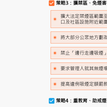
策略3：擴禁區、免煙害
擴大法定禁煙區範圍
口及社區設施附近範
將大部分公眾地方劃
禁止「邊行走邊吸煙
要求管理人就其無煙
提高違例吸煙定額罰款至
策略4：重教育、助戒煙