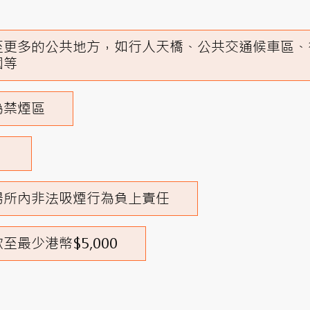
至更多的公共地方，如行人天橋、公共交通候車區、
圍等
為禁煙區
」
場所內非法吸煙行為負上責任
最少港幣$5,000