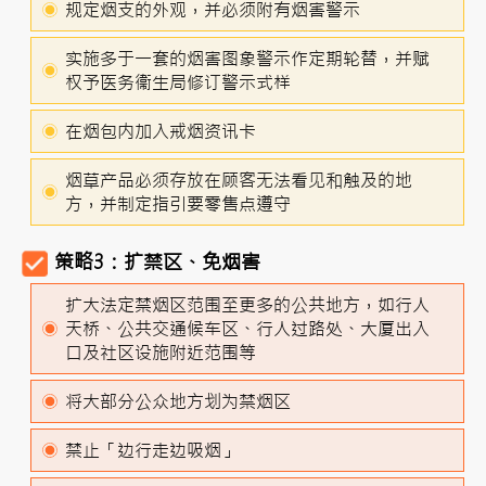
规定烟支的外观，并必须附有烟害警示
实施多于一套的烟害图象警示作定期轮替，并赋
权予医务衞生局修订警示式样
在烟包内加入戒烟资讯卡
烟草产品必须存放在顾客无法看见和触及的地
方，并制定指引要零售点遵守
策略3：扩禁区、免烟害
扩大法定禁烟区范围至更多的公共地方，如行人
天桥、公共交通候车区、行人过路处、大厦出入
口及社区设施附近范围等
将大部分公众地方划为禁烟区
禁止「边行走边吸烟」