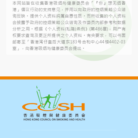
本网站旨在收集香港吸烟与健康委员会「『你』想无烟香
港」倡议行动的支持意见，并用以向政府的控烟策略公众谘
询反映。提供个人资料纯属自愿性质。而所收集的个人资料
会披露予政府的控烟策略公众谘询及作委员内部参考和数据
分析之用。根据《个人资料(私隐)条例》(第486章)，用户有
权要求查询及更正所提供之个人资料。有关要求，可以书面
邮寄至「香港湾仔皇后大道东183号合和中心44楼4402-03
室」，向香港吸烟与健康委员会提出。