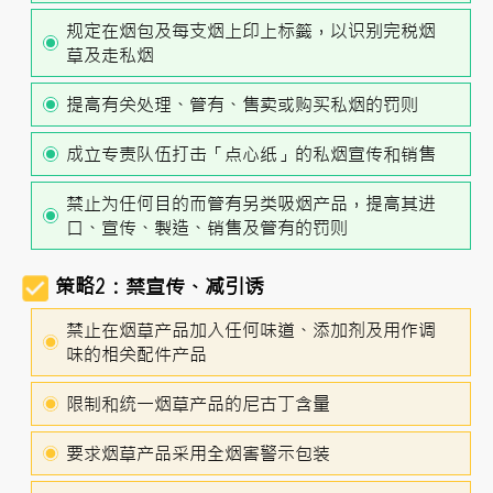
规定在烟包及每支烟上印上标籤，以识别完税烟
草及走私烟
提高有关处理、管有、售卖或购买私烟的罚则
成立专责队伍打击「点心纸」的私烟宣传和销售
禁止为任何目的而管有另类吸烟产品，提高其进
口、宣传、製造、销售及管有的罚则
策略2：禁宣传、减引诱
禁止在烟草产品加入任何味道、添加剂及用作调
味的相关配件产品
限制和统一烟草产品的尼古丁含量
要求烟草产品采用全烟害警示包装