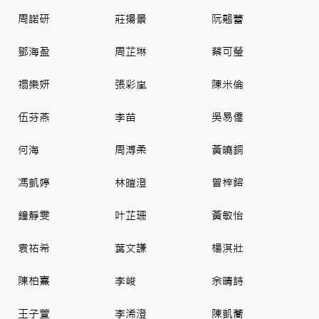
周諾研
莊揚景
阮翹蕾
鄧海盈
周芷琳
蔡可瑩
禤樂妍
張彩嵐
陳米倫
伍芬燕
李苗
吳易僑
何海
周溥柔
黃曉銅
馮凱婷
林暟澄
曾梓鎔
鐘靜雯
叶芷珊
黃敏怡
袁祐希
葉文謙
楊淇壯
陳柏熹
李峻
余晴詩
王子萱
李浠澄
陳凱蕎