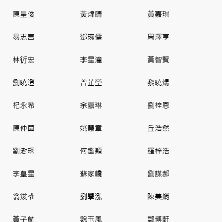
陳星俊
黃煒晴
黃嘉琪
易志言
鄧琬儒
周澤亨
林𧗠宏
李星潼
黃智賢
劉曉澄
曾芷瑩
黎曉煬
杞永希
余嘉琳
劉梓恩
陳仲茵
姚慧章
丘浩然
劉澍琛
何鑑穎
羅梓浩
李皇星
蘇家巉
劉謀郝
翁焌權
劉學泓
陳美娋
黃子航
魏玉風
鄒博軒