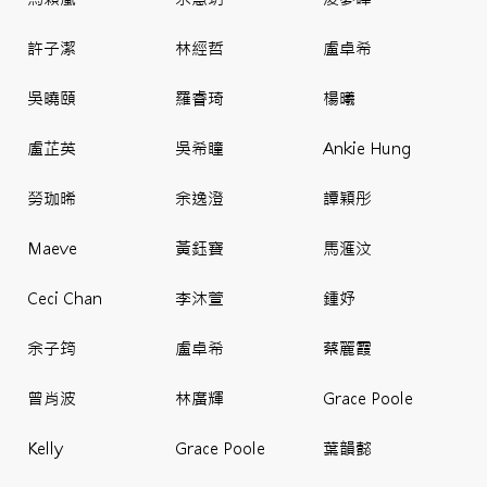
許子潔
林經哲
盧卓希
吳曉頤
羅睿琦
楊曦
盧芷英
吳希瞳
Ankie Hung
勞珈晞
余逸澄
譚穎彤
Maeve
黃鈺寶
馬滙汶
Ceci Chan
李沐萱
鍾妤
余子筠
盧卓希
蔡麗霞
曾肖波
林廣輝
Grace Poole
Kelly
Grace Poole
葉韻懿