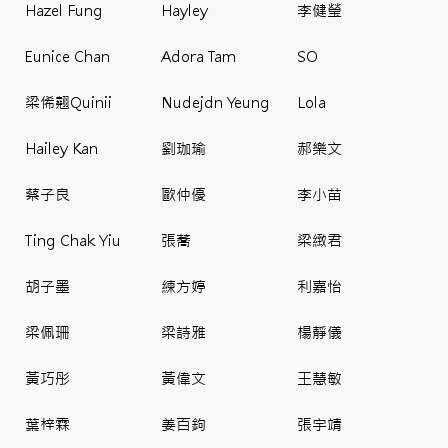
Hazel Fung
Hayley
李健瑩
Eunice Chan
Adora Tam
SO
梁俙翹Quinii
Nudejdn Yeung
Lola
Hailey Kan
劉珈瑜
郝樂文
蔡子良
歐仲優
李小苗
Ting Chak Yiu
張蕎
梁緻君
胡子墨
練方婷
利嘉怡
梁佩珊
梁詩雅
楊靜儀
黃巧彤
黃偉文
王慧敏
葉梓霖
姜百鉤
張宇靖