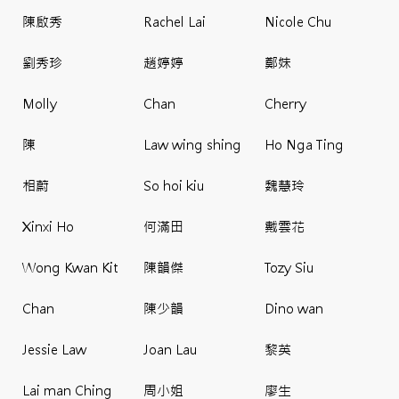
陳啟秀
Rachel Lai
Nicole Chu
劉秀珍
趙婷婷
鄭妹
Molly
Chan
Cherry
陳
Law wing shing
Ho Nga Ting
相蔚
So hoi kiu
魏慧玲
Xinxi Ho
何滿田
戴雲花
Wong Kwan Kit
陳韻傑
Tozy Siu
Chan
陳少韻
Dino wan
Jessie Law
Joan Lau
黎英
Lai man Ching
周小姐
廖生