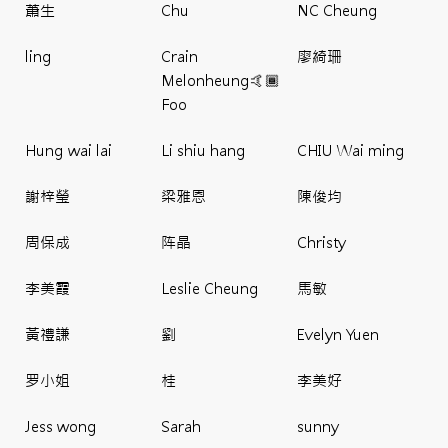
蕭生
Chu
NC Cheung
ling
Crain
廖綺珊
Melonheung🤙🏾
Foo
Hung wai lai
Li shiu hang
CHIU Wai ming
謝梓瑩
梁雅恩
陳俊均
周保成
阵晶
Christy
李美霞
Leslie Cheung
馬敏
黃禮謙
劉
Evelyn Yuen
罗小姐
桂
李美好
Jess wong
Sarah
sunny