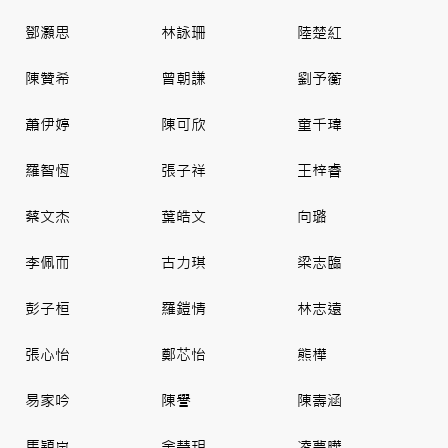
鄧灝思
林詠珊
陸楚紅
陳贊希
曾朝謙
劉予蘅
蕭伊婷
陳可欣
童千瑋
羅智恆
張子祥
王梓睿
蔡文杰
葉皓文
向璐
李佩而
古力琪
梁志臨
彭子桓
羅鎧情
林志遠
張心怡
鄭芯怡
熊樺
易家吟
陳譽
陳壽涵
馬穎嵐
余慧玥
凌夢曄