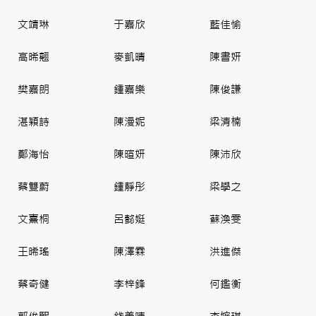
文靖琳
于嘉欣
藍佳愉
高晞翹
麥凱晴
陳書妍
樊嘉朗
鍾嘉樂
陳俊謙
湛穎詩
陳漫妮
梁清楠
鄭海怡
陳暄妍
陳沛欣
蔡雙蔚
鍾靜彤
梁學之
文熹桐
呂懿娗
蘇渙雯
王晞瑤
陳澤霖
洪進傑
蔡奇健
李梓鋒
何鑑衡