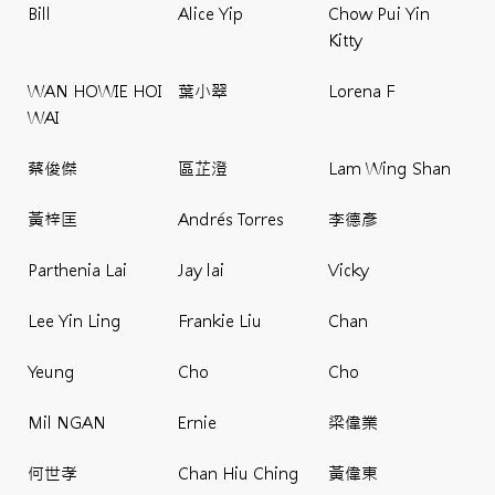
Bill
Alice Yip
Chow Pui Yin
Kitty
WAN HOWIE HOI
葉小翠
Lorena F
WAI
蔡俊傑
區芷澄
Lam Wing Shan
黃梓匡
Andrés Torres
李德彥
Parthenia Lai
Jay lai
Vicky
Lee Yin Ling
Frankie Liu
Chan
Yeung
Cho
Cho
Mil NGAN
Ernie
梁偉業
何世孝
Chan Hiu Ching
黃偉東