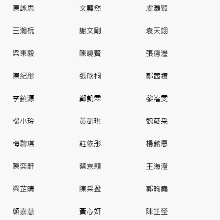
陳詠思
文藝然
盧灝賢
王瀚杬
謝文剛
袁天翊
梁東毅
陳曉賢
張德瀅
陳紀彤
張欣桐
鄭茜禧
李鎮源
鄭凱霖
黎禧雯
楊小玲
黃凱琪
魏彦采
梅碧琪
莊依彤
楊銘恩
陳奕軒
蔡京頴
王海澄
梁芷晴
陳采盈
郭昫堯
顏嘉慧
黃心妍
陳䇛瑩