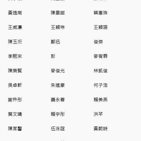
黃逸崗
陳景諾
蔡惠珠
王威濤
王穎琳
王穎珊
陳玉洐
鄭迅
俊傑
李𤋮來
彭
麥宥霖
陳樂賢
麥俊光
林凱俊
吳卓軒
朱進豪
何子浩
謝杵彤
蕭永春
賴美燕
莫文晴
賴宇彤
洪芊
陳家馨
伍泳誼
黃蔚詩