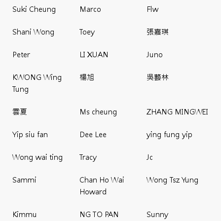
Suki Cheung
Marco
Flw
Shani Wong
Toey
張嘉琪
Peter
LI XUAN
Juno
KWONG Wing
楊旭
吳藝林
Tung
雲夏
Ms cheung
ZHANG MINGWEI
Yip siu fan
Dee Lee
ying fung yip
Wong wai ting
Tracy
Jc
Sammi
Chan Ho Wai
Wong Tsz Yung
Howard
Kimmu
NG TO PAN
Sunny