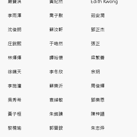
嚴寶淇
黃紀然
Edith Kwong
李雨澤
喬子默
茹安潣
沈俊朗
蘇汶軒
鄧正杰
庄銳𤋮
于皓然
張正
林煇煇
譚裕懷
梁繁善
徐皜天
李冬欣
余玥
李施潼
蘇樂沂
周俊輝
吳秀希
袁綽敏
鄧樂恩
黃子桓
朱銘臻
陳梓𧬆
黎楠瑜
郭晉銨
朱志烨