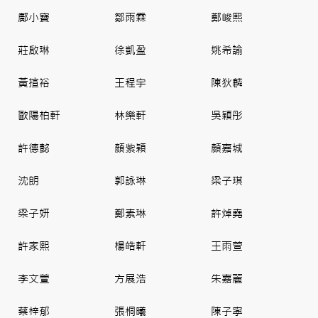
鄺小寶
鄒雨霖
鄭峻熙
莊啟琳
徐凱盈
姚希諭
黃揎裕
王程宇
陳狄麟
歐陽柏軒
林樂軒
吳穎彤
許德懿
顏紫穎
顏嘉城
沈朗
郭詠琳
梁子琪
梁子妍
鄭素琳
許焯堯
許家熙
楊皓軒
王雨萱
李文萱
方展浩
朱嘉麗
蔡梓郁
張桐曦
陳子寜