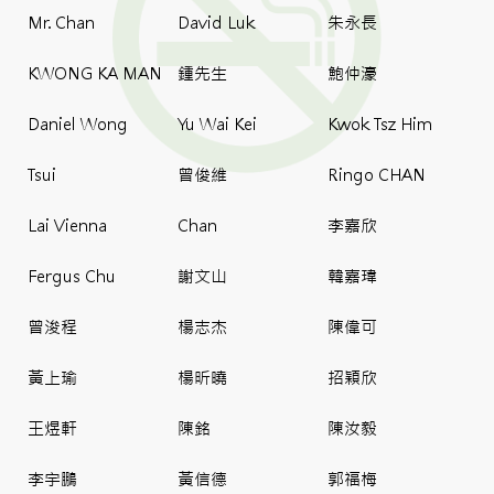
Mr. Chan
David Luk
朱永長
KWONG KA MAN
鍾先生
鮑仲濠
Daniel Wong
Yu Wai Kei
Kwok Tsz Him
Tsui
曾俊維
Ringo CHAN
Lai Vienna
Chan
李嘉欣
Fergus Chu
謝文山
韓嘉瑋
曾浚程
楊志杰
陳偉可
黃上瑜
楊昕曉
招穎欣
王煜軒
陳銘
陳汝毅
李宇鵬
黃信德
郭福梅