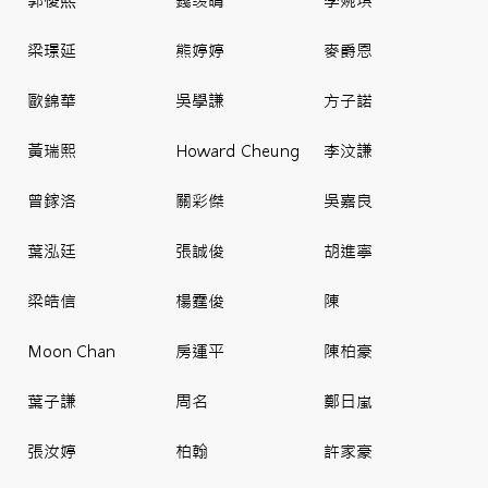
郭俊𤋮
錢羡晴
李婉琪
梁璟延
熊婷婷
麥爵恩
歐錦華
吳學謙
方子諾
黃瑞熙
Howard Cheung
李汶謙
曾鎵洛
關彩傑
吳嘉良
葉泓廷
張誠俊
胡進寧
梁皓信
楊霆俊
陳
Moon Chan
房運平
陳柏豪
葉子謙
周名
鄭日嵐
張汝婷
柏翰
許家豪