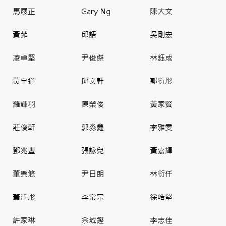
馬屐正
Gary Ng
陳大文
黃菲
邱語
吳剛宏
凌卓堅
尹俊傑
林鈺成
黃宇道
邱文軒
郭衍彤
羅輝羽
陳榮俊
黃家賢
莊俊軒
郭淼鑫
李雅雯
鄧兆豐
張詠兒
黃嘉輝
董樂悠
尹日朗
林衍仟
蕭澤彤
李常宗
徐皓堅
許家琳
余城鏗
李志佳