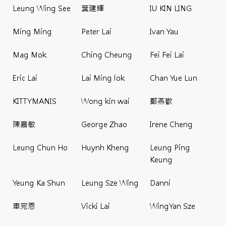
Leung Wing See
葉建輝
IU KIN LING
Ming Ming
Peter Lai
Ivan Yau
Mag Mok
Ching Cheung
Fei Fei Lai
Eric Lai
Lai Ming lok
Chan Yue Lun
KITTYMANIS
Wong kin wai
鄭燕歡
陳嘉敏
George Zhao
Irene Cheng
Leung Chun Ho
Huynh Kheng
Leung Ping
Keung
Yeung Ka Shun
Leung Sze Wing
Danni
車宛恩
Vicki Lai
WingYan Sze