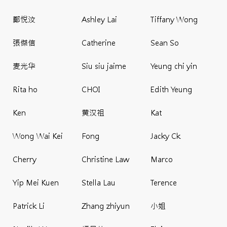
鄭悅汶
Ashley Lai
Tiffany Wong
張傑信
Catherine
Sean So
麦光华
Siu siu jaime
Yeung chi yin
Rita ho
CHOI
Edith Yeung
Ken
黄汉祖
Kat
Wong Wai Kei
Fong
Jacky Ck
Cherry
Christine Law
Marco
Yip Mei Kuen
Stella Lau
Terence
Patrick Li
Zhang zhiyun
小姐