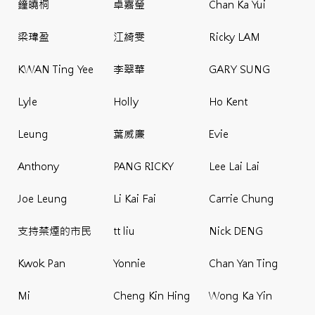
鐘曉桐
卓嘉瑩
Chan Ka Yui
梁瑋盈
江綺雯
Ricky LAM
KWAN Ting Yee
李翠華
GARY SUNG
Lyle
Holly
Ho Kent
Leung
葉威廉
Evie
Anthony
PANG RICKY
Lee Lai Lai
Joe Leung
Li Kai Fai
Carrie Chung
支持禁煙的市民
tt liu
Nick DENG
Kwok Pan
Yonnie
Chan Yan Ting
Mi
Cheng Kin Hing
Wong Ka Yin