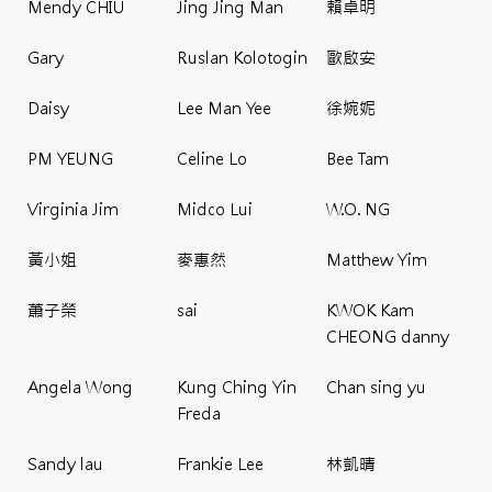
Mendy CHIU
Jing Jing Man
賴卓明
Gary
Ruslan Kolotogin
歐啟安
Daisy
Lee Man Yee
徐婉妮
PM YEUNG
Celine Lo
Bee Tam
Virginia Jim
Midco Lui
W.O. NG
黃小姐
麥惠然
Matthew Yim
蕭子榮
sai
KWOK Kam
CHEONG danny
Angela Wong
Kung Ching Yin
Chan sing yu
Freda
Sandy lau
Frankie Lee
林凱晴