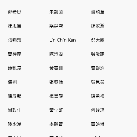
鄭希彤
朱凱茵
潘穎童
陳思宙
梁綽喬
陳家瀚
張暢玹
Lin Chin Kan
倪天賜
曾梓龍
陳澄安
吳浚謙
譚凱凌
黃寶珊
曾舒恩
傅翔
張奧倫
吳見榮
陳展鵬
楊景顥
陳勇祺
謝政佳
黃宇軒
何峻琛
陸永漢
李駿賢
黃映琳