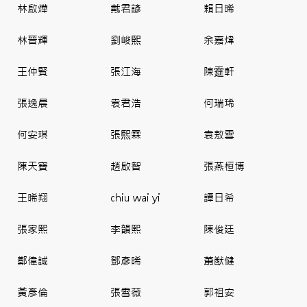
林啟燁
戴君諺
賴日晞
林晉輝
劉峻𤋮
余嘉煒
王仲賢
張江海
陳𩃀軒
張逸晨
袁君浩
何瑞琋
何安琪
張𤋮霖
袁敖雪
陳天寶
趙啟智
張燕桓博
王晞翔
chiu wai yi
譚日希
張家熙
李韻熙
陳俊廷
鄭偉誠
鄧彥晞
蕭猷健
黃彥倫
張雪薇
郭祖安