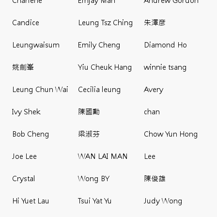
Charlene
Emjay Man
Andrew Gordon
Candice
Leung Tsz Ching
朱澤彦
Leungwaisum
Emily Cheng
Diamond Ho
姚劍峯
Yiu Cheuk Hang
winnie tsang
Leung Chun Wai
Cecilia leung
Avery
Ivy Shek
陳國勳
chan
Bob Cheng
梁淑芬
Chow Yun Hong
Joe Lee
WAN LAI MAN
Lee
Crystal
Wong BY
陳俊雄
Hi Yuet Lau
Tsui Yat Yu
Judy Wong