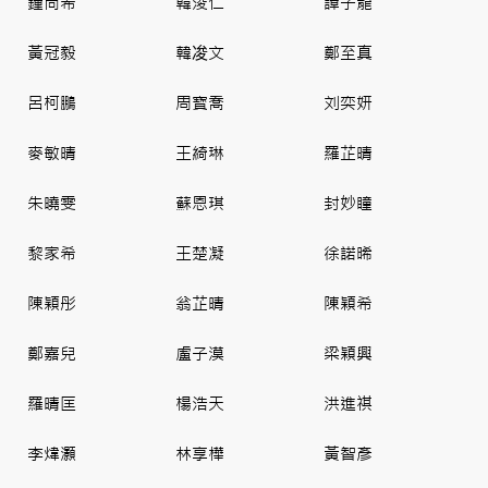
鐘尚希
韓浚仁
譚子龍
黃冠毅
韓𠗕文
鄭至真
呂柯鵬
周寳喬
刘奕妍
麥敏晴
王綺琳
羅芷晴
朱曉雯
蘇恩琪
封妙瞳
黎家希
王楚凝
徐諾晞
陳穎彤
翁芷晴
陳穎希
鄭嘉兒
盧子漠
梁穎興
羅晴匡
楊浩天
洪進祺
李煒灝
林享樺
黃智彥