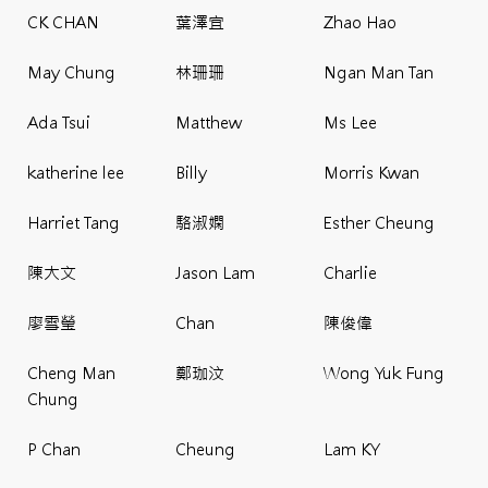
CK CHAN
葉澤宜
Zhao Hao
May Chung
林珊珊
Ngan Man Tan
Ada Tsui
Matthew
Ms Lee
katherine lee
Billy
Morris Kwan
Harriet Tang
駱淑嫻
Esther Cheung
陳大文
Jason Lam
Charlie
廖雪瑩
Chan
陳俊偉
Cheng Man
鄭珈汶
Wong Yuk Fung
Chung
P Chan
Cheung
Lam KY