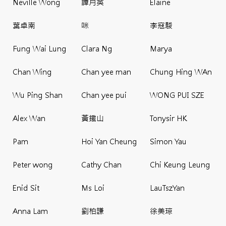
Neville Wong
譚月英
Elaine
葉卓南
咪
李寇駿
Fung Wai Lung
Clara Ng
Marya
Chan Wing
Chan yee man
Chung Hing WAn
Wu Ping Shan
Chan yee pui
WONG PUI SZE
Alex Wan
黃鐵山
Tonysir HK
Pam
Hoi Yan Cheung
Simon Yau
Peter wong
Cathy Chan
Chi Keung Leung
Enid Sit
Ms Loi
LauTszYan
Anna Lam
劉柏謙
徐美琼