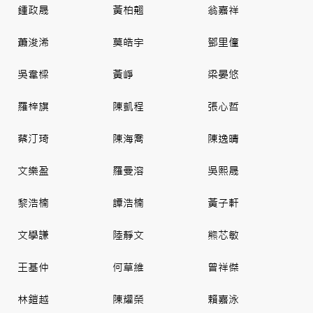
鍾政晟
黃柏翹
翁嘉祥
蕭浚浠
莫皓宇
鄧里僮
吳韋樑
黃崢
梁晏悠
羅梓旗
陳凱程
張心哲
蔡汀琦
陳海喬
陳逸晴
文樂盈
羅曼溶
吳熙晟
黎浩楠
譚浩楠
黃子軒
文學謙
陸靜文
熊芯敏
王基仲
何草維
曾祥傑
林鎧越
陳耀榮
賴嘉泳