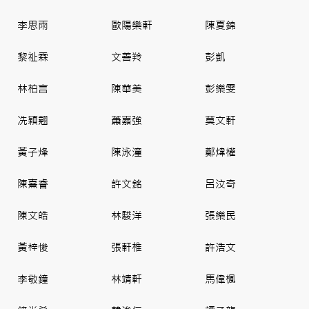
李思雨
歐陽樂軒
陳夏錦
黎祉霖
文善羚
彭凱
林柏言
陳華美
彭樂雯
冼穎翹
蕭嘉強
莫文軒
黃子烽
陳泳潼
鄭煒權
陳熹睿
許文銘
呂汶奇
陳文皓
林駿洋
張樂民
黃梓悛
張軒椎
許浩文
李敬鐘
林靖軒
馬偉楓