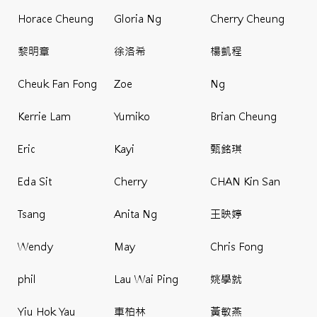
Horace Cheung
Gloria Ng
Cherry Cheung
黎明章
徐洛希
楊凱程
Cheuk Fan Fong
Zoe
Ng
Kerrie Lam
Yumiko
Brian Cheung
Eric
Kayi
甄銘琪
Eda Sit
Cherry
CHAN Kin San
Tsang
Anita Ng
王映婷
Wendy
May
Chris Fong
phil
Lau Wai Ping
姚學就
Yiu Hok Yau
車柏林
黃敏燕